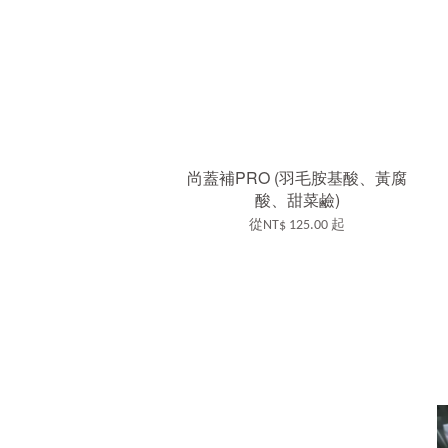
尚蓋補PRO (羽毛胺基酸、黃腐
酸、甜菜鹼)
從
NT$ 125.00
起