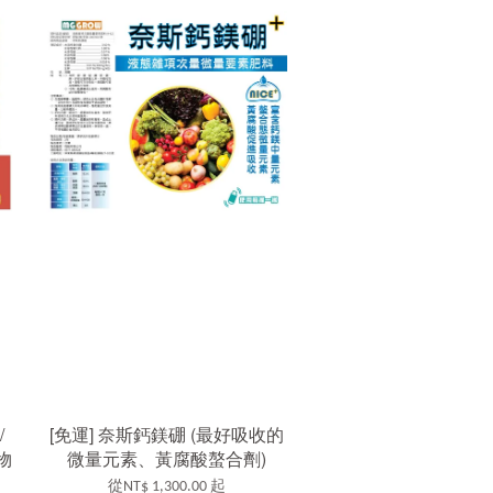
/
[免運] 奈斯鈣鎂硼 (最好吸收的
物
微量元素、黃腐酸螯合劑)
從
NT$ 1,300.00
起