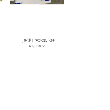
［免運］六水氯化鎂
、
NT$ 950.00