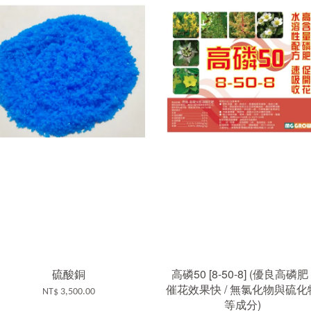
硫酸銅
高磷50 [8-50-8] (優良高磷肥 
催花效果快 / 無氯化物與硫化
NT$ 3,500.00
等成分)