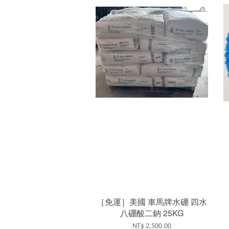
［免運］美國 車馬牌水硼 四水
八硼酸二鈉 25KG
NT$ 2,500.00