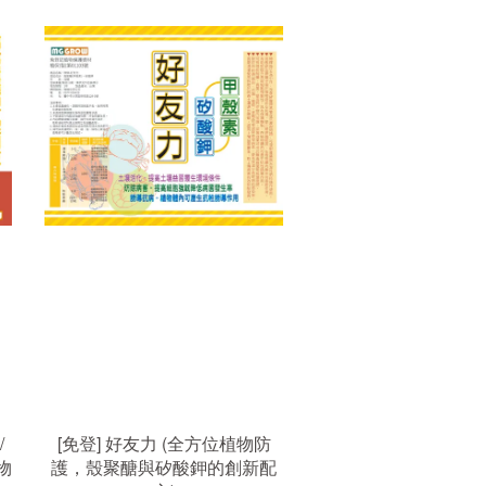
/
[免登] 好友力 (全方位植物防
物
護，殼聚醣與矽酸鉀的創新配