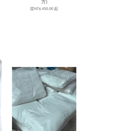
方)
從
NT$ 450.00
起