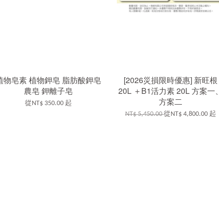
植物皂素 植物鉀皂 脂肪酸鉀皂
[2026災損限時優惠] 新旺根
農皂 鉀離子皂
20L ＋B1活力素 20L 方案一
方案二
從
NT$ 350.00
起
NT$ 5,450.00
從
NT$ 4,800.00
起