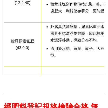
(12-2-40)
根莖球塊類作物(例如: 蔥、薑、蒜
塊肥大，利於儲存養分，更能提
外層具抗漂浮劑，尿素比重比水
層具有抗漂浮劑鍍膜，因此施用
水漂浮移動，導致分布不均。
控釋尿素氮肥
(43-0-0)
適用於水稻、蔬菜、麥子、大豆
型。
經肥料登記規格檢驗合格 無