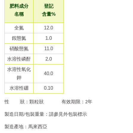
肥料成分
登記
名稱
含量%
全氮
12.0
銨態氮
1.0
硝酸態氮
11.0
水溶性磷酐
2.0
水溶性氧化
40.0
鉀
水溶性硼
0.10
性 狀：顆粒狀 有效期限：2年
製造日期/包裝重量：請參見外包裝標示
製造產地：馬來西亞