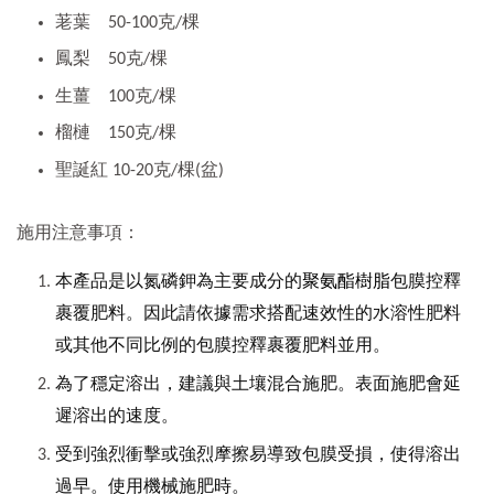
荖葉
50-100克/棵
鳳梨
50克/棵
生薑
100克/棵
榴槤
150克/棵
聖誕紅 10-20克/棵(盆)
施用注意事項：
聚氨酯樹脂
本產品是以氮磷鉀為主要成分的
包膜控釋
裹覆肥料
。因此請依據需求搭配速效性的水溶性肥料
或其他不同比例的
包膜控釋裹覆肥料
並用。
為了穩定溶出，建議與土壤混合施肥。表面施肥會延
遲溶出的速度。
受到強烈衝擊或強烈摩擦易導致包膜受損，使得溶出
過早。使用機械施肥時。