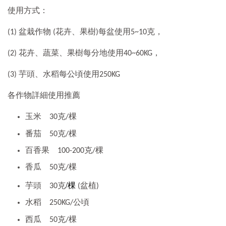
使用方式：
(1) 盆栽作物 (花卉、果樹)每盆使用5~10克，
(2) 花卉、蔬菜、果樹每分地使用40~60KG，
(3) 芋頭、水稻每公頃使用250KG
各作物詳細使用推薦
玉米
30克/棵
番茄
50克/棵
百香果
    100-2
00克/棵
香瓜
50克/棵
/棵
芋頭
30克
(盆植)
水稻
    250
KG/公頃
西瓜
50克/棵