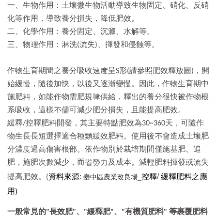
一、生物作用：土壤微生物活動導致生物固定、硝化、反硝
化等作用，導致養分損失，降低肥效。
二、化學作用：養分固定、沉澱、水解等。
三、物理作用：淋洗(流失)、揮發和侵蝕等。
作物生育期間之養分吸收速度呈S形(請參照肥效釋放圖)，開
始緩慢，隨後加快，以後又逐漸變慢。因此，作物生育期中
施肥料，如能作物需肥規律供給，釋出的養分很快被作物根
系吸收，這樣不儘可減少肥分損失，且能提高肥效。
緩釋/控釋肥料開發，其主要特點肥效為30~360天，可隨作
物生長長短選擇適合種類緩效肥料。使用後不會造成土壤肥
分濃度過高傷害根部。依作物別於栽培期間僅施基肥、追
肥，施肥次數減少，而省勞力及成本。減輕肥料揮發或流失
資料來源:
控釋/ 緩釋肥料之應
臺中區農業改良場_
提高肥效。(
用)
一般常見的"長效肥"、"緩釋肥"、"有機質肥料" 等裹覆肥料