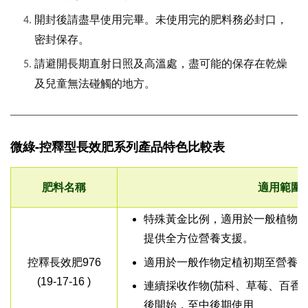
開封後請盡早使用完畢。未使用完的肥料務必封口，
密封保存。
請避開長期直射日照及高溫處，盡可能的保存在乾燥
及兒童無法碰觸的地方。
微綠-控釋型長效肥系列產品特色比較表
肥料名稱
適用範圍
特殊黃金比例，適用於一般植物
提供全方位營養支援。
適用於一般作物定植初期至營養
控釋長效肥976
(19-17-16 )
連續採收作物(茄科、草莓、百香
後開始，至中後期使用