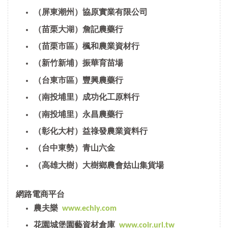
（屏東潮州）協原實業有限公司
（苗栗大湖）詹記農藥行
（苗栗市區）楓和農業資材行
（新竹新埔）振華育苗場
（台東市區）豐興農藥行
（南投埔里）成功化工原料行
（南投埔里）永昌農藥行
（彰化大村）益祿發農業資料行
（台中東勢）青山六金
（高雄大樹）大樹鄉農會姑山集貨場
網路電商平台
農夫樂
www.echiy.com
花園城堡園藝資材倉庫
www.coir.url.tw