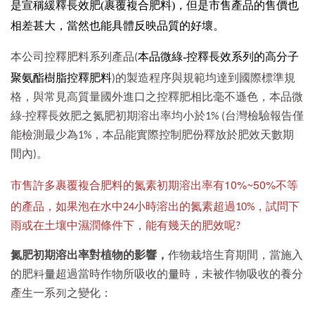
是宣稱緩釋長效肥(
裹覆複合肥料
)，但是市售產品的售價也
相差甚大，當然也能具體反映品質的好壞。
本品微綠-控釋長效系列的高
分子
本公司控釋肥料系列產品(
控釋肥料
聚氨酯樹脂
)的製造程序與規範均達到國際標準規
格，與常見高質量國外進口之控釋肥相比毫不遜色，本品微
綠-控釋長效肥之氮肥初期溶出率均小於1% (台灣檢驗報告僅
能檢測最少為1%，本品能實際控制肥份釋放於肥效天數期
間內)。
裹覆複合肥料的氮素初期溶出率有10%~50%不等
市售許多
的產品，
如果泡在水中24小時溶出的氮素超過10%，試問下
雨或在土壤中濕潤條件下，能有幾天的肥效呢?
氮肥初期溶出率對植物的影響，
作物栽培生育期間，當施入
的肥料量超過當時作物所吸收的量時，未被作物吸收的養分
產生一系列之變化：