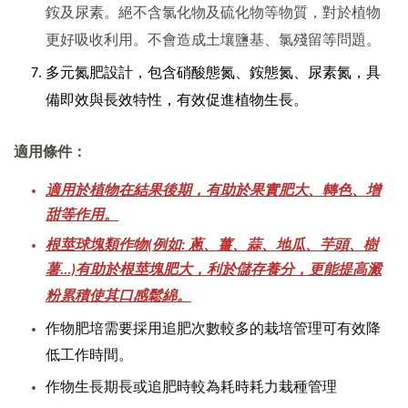
銨及尿素。絕不含氯化物及硫化物等物質，對於植物
更好吸收利用。不會造成土壤鹽基、氯殘留等問題。
多元氮肥設計，包含硝酸態氮、銨態氮、尿素氮，具
備即效與長效特性，有效促進植物生長。
適用條件：
適用於植物在結果後期，有助於果實肥大、轉色、增
甜等作用。
根莖球塊類作物(例如: 蔥、薑、蒜、地瓜、芋頭、樹
薯...)有助於根莖塊肥大，利於儲存養分，更能提高澱
粉累積使其口感鬆綿。
作物肥培需要採用追肥次數較多的栽培管理可有效降
低工作時間。
作物生長期長或追肥時較為耗時耗力栽種管理