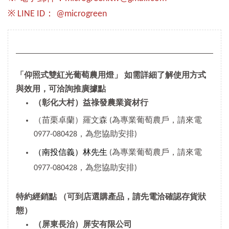
※ LINE ID： @microgreen
「仰照式雙紅光葡萄農用燈」 如需詳細了解使用方式
與效用，可洽詢推廣據點
（彰化大村）益祿發農業資材行
（苗栗卓蘭）羅文森 (為專業葡萄農戶，請來電
0977-080428，為您協助安排)
（南投信義）林先生
(為專業葡萄農戶，請來電
0977-080428，為您協助安排)
特約經銷點
（可到店選購產品，請先電洽確認存貨狀
態）
（屏東長治）屏安有限公司