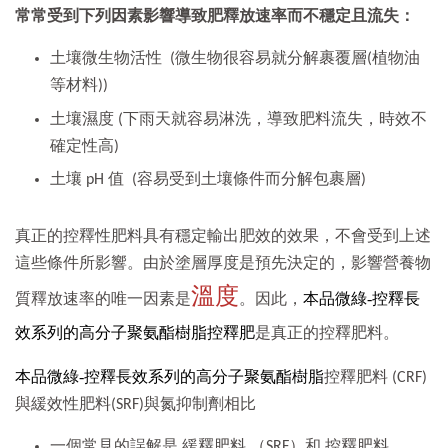
常常受到下列因素影響導致肥釋放速率而不穩定且流失：
土壤微生物活性 (微生物很容易就分解裹覆層(植物油
等材料))
土壤濕度 (下雨天就容易淋洗，導致肥料流失，時效不
確定性高)
土壤 pH 值 (容易受到土壤條件而分解包裹層)
真正的控釋性肥料具有穩定輸出肥效的效果，不會受到上述
這些條件所影響。由於塗層厚度是預先決定的，影響營養物
溫度
本品微綠-控釋長
質釋放速率的唯一因素是
。因此，
控釋肥
效系列的高
分子聚氨酯樹脂
是真正的控釋肥料。
本品微綠-控釋長效系列的高
分子聚氨酯樹脂
控釋肥料 (CRF)
與緩效性肥料(SRF)與氮抑制劑相比
一個常見的誤解是 緩釋肥料 （SRF）和 控釋肥料