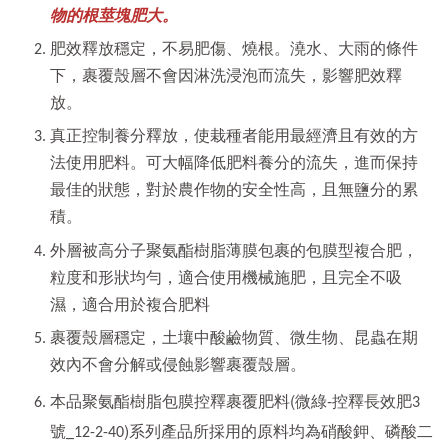
物的根莖塊肥大。
肥效釋放穩定，不易肥傷、燒根。澆水、大雨的條件
下，裹覆殼層不會因淋洗浸泡而流失，影響肥效釋
放。
真正控制養分釋放，使栽種者能用最經濟且有效的方
法使用肥料。可大幅降低肥料養分的流失，進而保持
最佳的狀態，對於農作物的安全性高，且無鹽分的累
積。
外層被高分子聚氨酯樹脂薄膜包裹的包膜型複合肥，
粒度和形狀均勻，適合使用機械施肥，且完全不吸
濕，適合用於複合肥料
裹覆殼層穩定，土壤中酸鹼物質、微生物、昆蟲在期
效內不會分解或侵蝕影響裹覆殼層。
本品聚氨酯樹脂包膜控釋裹覆肥料(微綠-
控釋長效肥3
)系列產品所採用的原料均為硝酸鉀、磷酸二
號_12-2-40