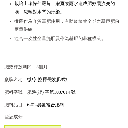
栽培土壤條件嚴苛，灌溉或雨水造成肥效易流失的土
壤，減輕對水質的汙染。
推薦作為介質基肥使用，有助於植物全期之基礎肥份
定量供給。
適合一次性全量施肥及作為基肥的栽種模式。
肥效釋放期間：3個月
微綠-
控釋長效肥3號
廠牌名稱：
進(複) 字第
1087014
號
肥料字號：肥
6-02-裹覆複合肥料
肥料品目：
登記成分：