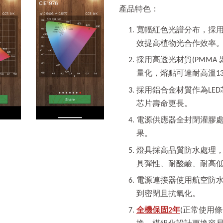
產品特色：
寬幅紅色光譜分布，採
效提高植物光合作效率
採用高透光材質(PMMA
量化，熔點可達耐高溫13
採用鋁合金材質作為LE
芯片壽命更長。
電源供應器全封閉灌膠
果。
燈具採高品質防水處理
具彈性、耐酸鹼、耐高
電源連接器使用航空防
到密閉且抗氧化。
全機保固2年
(正常使用