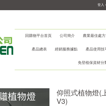
登入
回購物平台首頁
公司簡介
農業最佳處方
產品總表
經銷服務據點
產品使用技
免登植保資材分
仰照式植物燈(上
V3)