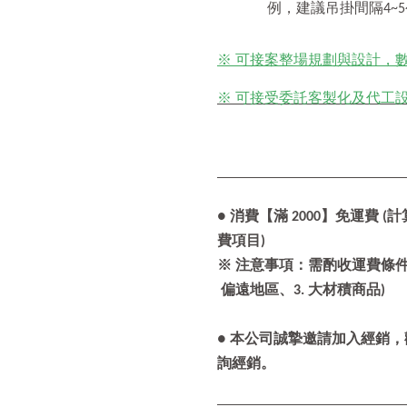
例，建議吊掛間隔4~
※ 可接案整場規劃與設計，
※ 可接受委託客製化及代工設計
● 消費【滿 2000】免運費
費項目)
※ 注意事項：需酌收運費條件 1
偏遠地區、3. 大材積商品)
● 本公司誠摯邀請加入經銷
詢經銷。