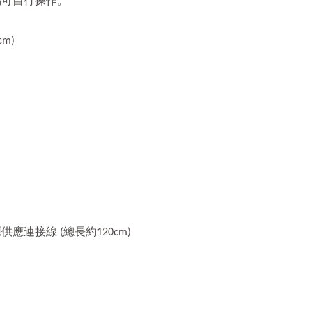
易可自行操作。
m)
應連接線 (總長約120cm)