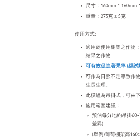
尺寸：160mm * 160m
重量：275克 ± 5克
使用方式:
適用於使用棚架之作物：葡
結果之作物
可有效促進著果率 (經試
可作為日照不足導致作
生長生理。
此模組為吊掛式，可由
施用範圍建議：
預估每分地約吊掛60~
差異)
(舉例)葡萄棚架高16