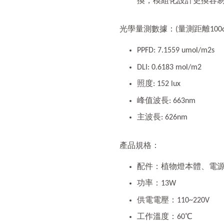
換，模組化設計更換容
光學量測數據：(量測距離100c
PPFD: 7.1559 umol/m2s
DLI: 0.6183 mol/m2
照度: 152 lux
峰值波長: 663nm
主波長: 626nm
產品規格：
配件：植物燈本體、電源供
功率：13W
供電電壓：110~220V
工作溫度：60℃