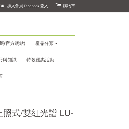
OR
加入會員
Facebook 登入
購物車
籤(官方網站)
產品分類
巧與知識
特殺優惠活動
類
照式/雙紅光譜 LU-