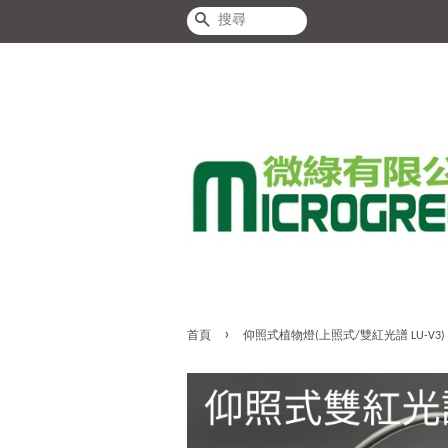
搜尋
›
首頁
仰照式植物燈(上照式/雙紅光譜 LU-V3)