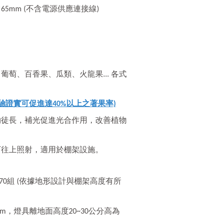
m *65mm (不含電源供應連接線)
萄、百香果、瓜類、火龍果... 各式
驗證實可促進達40%以上之著果率)
物徒長，補光促進光合作用，改善植物
下往上照射，適用於棚架設施。
70組 (依據地形設計與棚架高度有所
0cm，燈具離地面高度20~30公分高為