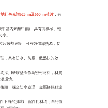
用
雙紅色光譜625nm及660nm芯片
，有
。
 聚甲基丙烯酸甲酯)，具有高機械、輕
0度。
D芯片散熱底板，可有效傳導熱源，使
處理，具有防水、防塵、散熱快的效
，均採用矽膠墊圈作為密封材料，材質
低溫環境。
水接頭，採全防水處理，金屬接觸點達
條件下自然損壞)，配件耗材均可自行置