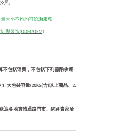
5公尺。
數量大小不拘均可洽詢服務
與製造(ODM/OEM)
 (計算不包括運費，不包括下列需酌收運
. 大包裝容量(20KG(含)以上商品、2.
，歡迎各地實體通路門市、網路賣家洽