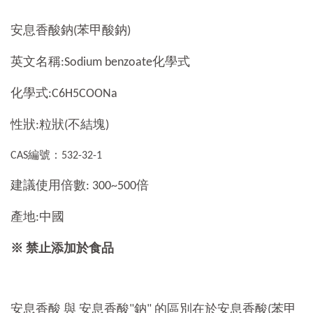
安息香酸鈉(苯甲酸鈉)
英文名稱:Sodium benzoate化學式
化學式:C6H5COONa
性狀:粒狀(不結塊)
CAS編號：532-32-1
建議使用倍數: 300~500倍
產地:中國
※ 禁止添加於食品
安息香酸 與 安息香酸"鈉" 的區別在於安息香酸(苯甲