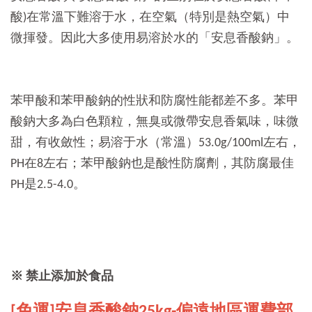
酸)在常溫下難溶于水，在空氣（特別是熱空氣）中
微揮發。因此大多使用易溶於水的「安息香酸鈉」。
苯甲酸和苯甲酸鈉的性狀和防腐性能都差不多。苯甲
酸鈉大多為白色顆粒，無臭或微帶安息香氣味，味微
甜，有收斂性；易溶于水（常溫）53.0g/100ml左右，
PH在8左右；苯甲酸鈉也是酸性防腐劑，其防腐最佳
PH是2.5-4.0。
※ 禁止添加於食品
[免運]安息香酸鈉25kg-偏遠地區運費部