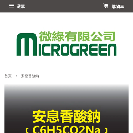
選單
購物車
›
首頁
安息香酸鈉