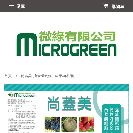
選單
購物車
›
首頁
尚蓋美 (高含量鈣鎂、結果期專用)