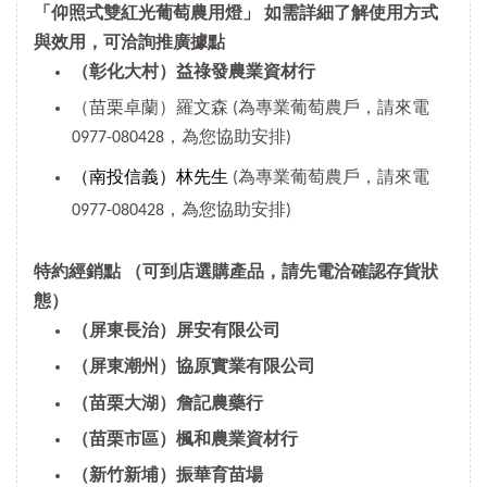
「仰照式雙紅光葡萄農用燈」 如需詳細了解使用方式
與效用，可洽詢推廣據點
（彰化大村）益祿發農業資材行
（苗栗卓蘭）羅文森 (為專業葡萄農戶，請來電
0977-080428，為您協助安排)
（南投信義）林先生
(為專業葡萄農戶，請來電
0977-080428，為您協助安排)
特約經銷點
（可到店選購產品，請先電洽確認存貨狀
態）
（屏東長治）屏安有限公司
（屏東潮州）協原實業有限公司
（苗栗大湖）詹記農藥行
（苗栗市區）楓和農業資材行
（新竹新埔）振華育苗場