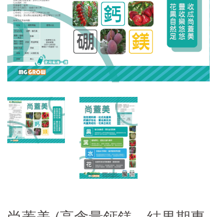
尚蓋美 (高含量鈣鎂、結果期專