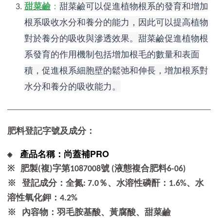
甜菜鹼可以促進植物根系的發育和增加
甜菜鹼
：
根系吸收水分和養分的能力，因此可以提高植物
對於養分的吸收與滲透效果。
甜菜鹼促進植物根
系發育的作用機制包括增加根毛的數量和表面
積，促進根系細胞壁的鬆弛和伸長，增加根系對
水分和養分的吸收能力。
肥料
登記字號及成分：
※ 產品名稱：尚蓋補PRO
※ 肥製(複)字第1087008號 (液態複合肥料6-06)
※ 登記成分：全氮: 7.0％、水溶性磷酐：1.6%、水
溶性氧化鉀：4.2%
※ 內容物：羽毛胺基酸、黃腐酸、甜菜鹼