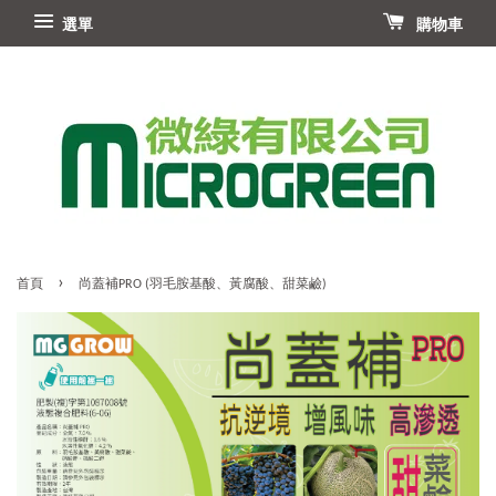
選單
購物車
›
首頁
尚蓋補PRO (羽毛胺基酸、黃腐酸、甜菜鹼)