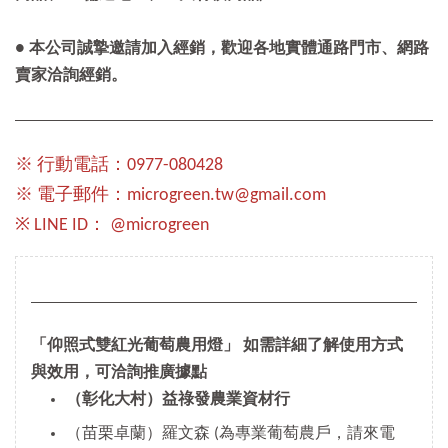
● 本公司誠摯邀請加入經銷，歡迎各地實體通路門市、網路
賣家洽詢經銷。
※ 行動電話：0977-080428
※ 電子郵件：microgreen.tw@gmail.com
※ LINE ID： @microgreen
「仰照式雙紅光葡萄農用燈」 如需詳細了解使用方式
與效用，可洽詢推廣據點
（彰化大村）益祿發農業資材行
（苗栗卓蘭）羅文森 (為專業葡萄農戶，請來電