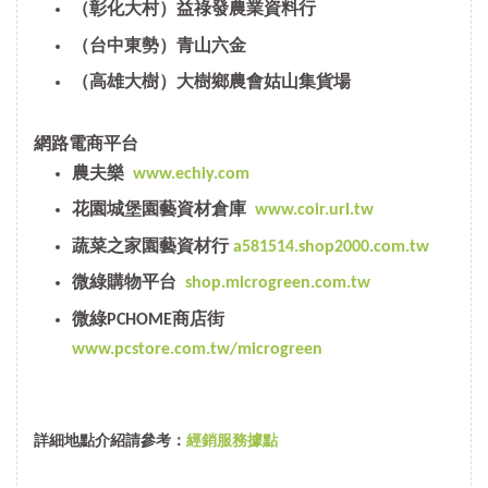
（彰化大村）益祿發農業資料行
（台中東勢）青山六金
（高雄大樹）大樹鄉農會姑山集貨場
網路電商平台
農夫樂
www.echiy.com
花園城堡園藝資材倉庫
www.coir.url.tw
蔬菜之家園藝資材行
a581514.shop2000.com.tw
微綠購物平台
shop.microgreen.com.tw
微綠PCHOME商店街
www.pcstore.com.tw/microgreen
詳細地點介紹請參考：
經銷服務據點