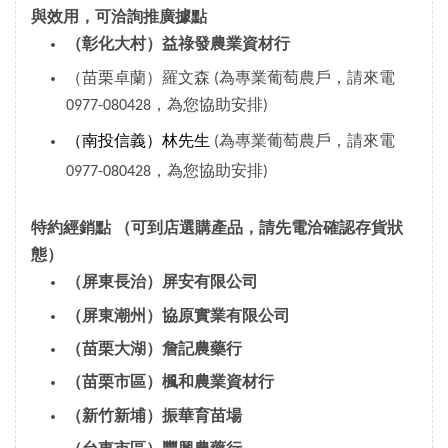
與效用，可洽詢推廣據點
（彰化大村）益祿發農業資材行
（苗栗卓蘭）羅文森 (為專業葡萄農戶，請來電
0977-080428，為您協助安排)
（南投信義）林先生
(為專業葡萄農戶，請來電
0977-080428，為您協助安排)
特約經銷點
（可到店選購產品，請先電洽確認存貨狀
態）
（屏東長治）屏安有限公司
（屏東潮州）協原實業有限公司
（苗栗大湖）詹記農藥行
（苗栗市區）楓和農業資材行
（新竹新埔）振華育苗場