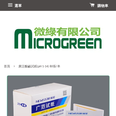
選單
購物車
›
首頁
廣泛酸鹼試紙(pH 1-14) 80張/本