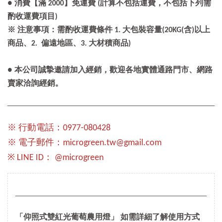
● 消費【滿 2000】免運費 (計算不包括運費，不包括下列需
酌收運費項目)
※ 注意事項：需酌收運費條件 1. 大包裝容量(20KG(含)以上
商品、2. 偏遠地區、3. 大材積商品)
● 本公司誠摯邀請加入經銷，歡迎各地實體通路門市、網路
賣家洽詢經銷。
※ 行動電話：0977-080428
※ 電子郵件：microgreen.tw@gmail.com
※ LINE ID： @microgreen
「仰照式雙紅光葡萄農用燈」 如需詳細了解使用方式