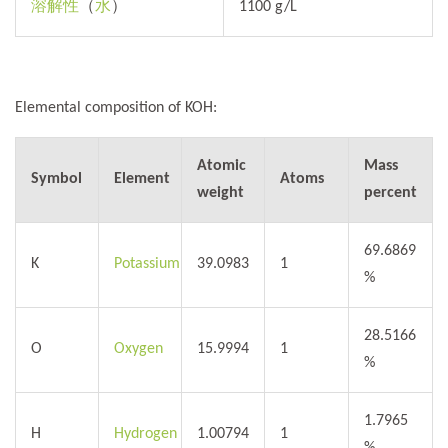
溶解性
（
水
）
1100 g/L
Elemental composition of KOH:
Atomic
Mass
Symbol
Element
Atoms
weight
percent
69.6869
K
Potassium
39.0983
1
%
28.5166
O
Oxygen
15.9994
1
%
1.7965
H
Hydrogen
1.00794
1