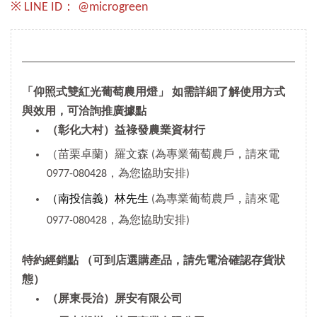
※ LINE ID： @microgreen
「仰照式雙紅光葡萄農用燈」 如需詳細了解使用方式
與效用，可洽詢推廣據點
（彰化大村）益祿發農業資材行
（苗栗卓蘭）羅文森 (為專業葡萄農戶，請來電
0977-080428，為您協助安排)
（南投信義）林先生
(為專業葡萄農戶，請來電
0977-080428，為您協助安排)
特約經銷點
（可到店選購產品，請先電洽確認存貨狀
態）
（屏東長治）屏安有限公司