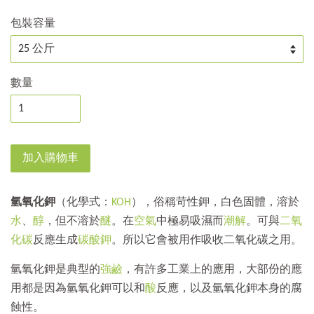
包裝容量
數量
加入購物車
氫氧化鉀
（化學式：
K
O
H
），俗稱苛性鉀，白色固體，溶於
水
、
醇
，但不溶於
醚
。在
空氣
中極易吸濕而
潮解
。可與
二氧
化碳
反應生成
碳酸鉀
。所以它會被用作吸收二氧化碳之用。
氫氧化鉀是典型的
強鹼
，有許多工業上的應用，大部份的應
用都是因為氫氧化鉀可以和
酸
反應，以及氫氧化鉀本身的腐
蝕性。