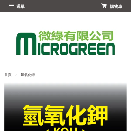
選單
購物車
›
首頁
氫氧化鉀