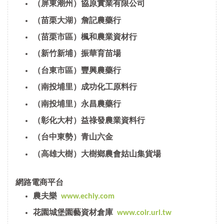
（屏東潮州）協原實業有限公司
（苗栗大湖）詹記農藥行
（苗栗市區）楓和農業資材行
（新竹新埔）振華育苗場
（台東市區）豐興農藥行
（南投埔里）成功化工原料行
（南投埔里）永昌農藥行
（彰化大村）益祿發農業資料行
（台中東勢）青山六金
（高雄大樹）大樹鄉農會姑山集貨場
網路電商平台
農夫樂
www.echiy.com
花園城堡園藝資材倉庫
www.coir.url.tw