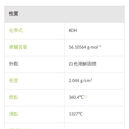
性質
化學式
KOH
摩爾質量
56.10564 g·mol⁻¹
外觀
白色潮解固體
密度
2.044 g/cm
3
熔點
360.4℃
[1]
沸點
1327℃