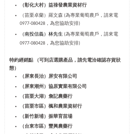
（彰化大村）益祿發農業資材行
（苗栗卓蘭）羅文森 (為專業葡萄農戶，請來電
0977-080428，為您協助安排)
（南投信義）林先生
(為專業葡萄農戶，請來電
0977-080428，為您協助安排)
特約經銷點
（可到店選購產品，請先電洽確認存貨狀
態）
（屏東長治）屏安有限公司
（屏東潮州）協原實業有限公司
（苗栗大湖）詹記農藥行
（苗栗市區）楓和農業資材行
（新竹新埔）振華育苗場
（台東市區）豐興農藥行