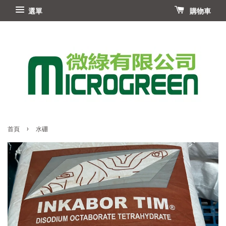
選單
購物車
›
首頁
水硼