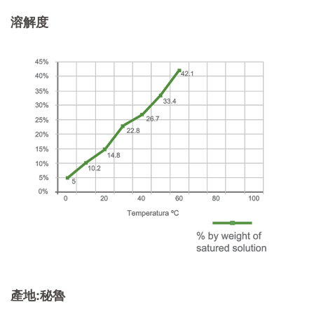
溶解度
產地:秘魯