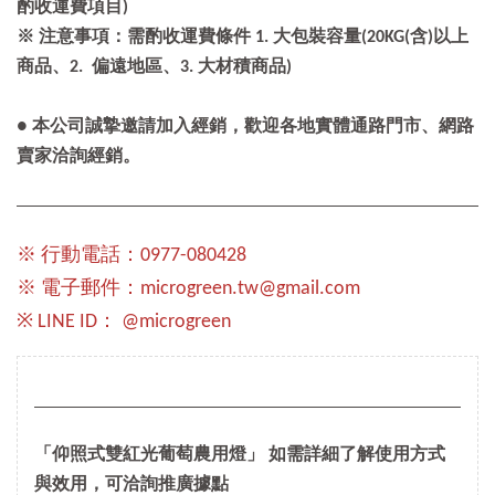
酌收運費項目)
※ 注意事項：需酌收運費條件 1. 大包裝容量(20KG(含)以上
商品、2. 偏遠地區、3. 大材積商品)
● 本公司誠摯邀請加入經銷，歡迎各地實體通路門市、網路
賣家洽詢經銷。
※ 行動電話：0977-080428
※ 電子郵件：microgreen.tw@gmail.com
※ LINE ID： @microgreen
「仰照式雙紅光葡萄農用燈」 如需詳細了解使用方式
與效用，可洽詢推廣據點