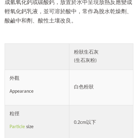
成氫氧化鈣或碳酸鈣，放置於水中呈現放熱反應變成
輕氧化鈣乳液，並可溶於酸中，常作為脫水乾燥劑、
酸鹼中和劑、酸性土壤改良。
粉狀生石灰
(生石灰粉)
外觀
白色粉狀
Appearance
粒徑
0.2cm以下
Particle
size