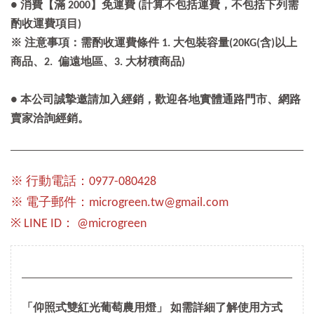
● 消費【滿 2000】免運費 (計算不包括運費，不包括下列需
酌收運費項目)
※ 注意事項：需酌收運費條件 1. 大包裝容量(20KG(含)以上
商品、2. 偏遠地區、3. 大材積商品)
● 本公司誠摯邀請加入經銷，歡迎各地實體通路門市、網路
賣家洽詢經銷。
※ 行動電話：0977-080428
※ 電子郵件：microgreen.tw@gmail.com
※ LINE ID： @microgreen
「仰照式雙紅光葡萄農用燈」 如需詳細了解使用方式