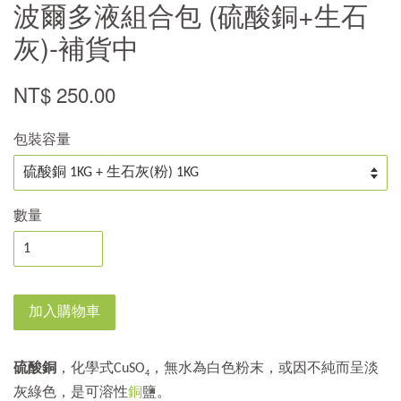
波爾多液組合包 (硫酸銅+生石
灰)-補貨中
NT$ 250.00
包裝容量
數量
加入購物車
硫酸銅
，化學式CuSO
，無水為白色粉末，或因不純而呈淡
4
灰綠色，是可溶性
銅
鹽。