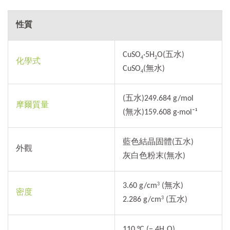
性質
CuSO
·5H
O(五水)
4
2
化學式
CuSO
(無水)
4
(五水)249.684 g/mol
摩爾質量
(無水)159.608 g·mol⁻¹
藍色結晶固體(五水)
外觀
灰白色粉末(無水)
3.60 g/cm
(無水)
3
密度
2.286 g/cm
(五水)
3
110 °C (− 4H
O)