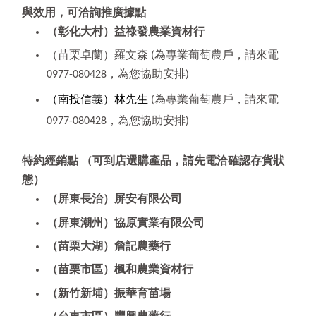
與效用，可洽詢推廣據點
（彰化大村）益祿發農業資材行
（苗栗卓蘭）羅文森 (為專業葡萄農戶，請來電
0977-080428，為您協助安排)
（南投信義）林先生
(為專業葡萄農戶，請來電
0977-080428，為您協助安排)
特約經銷點
（可到店選購產品，請先電洽確認存貨狀
態）
（屏東長治）屏安有限公司
（屏東潮州）協原實業有限公司
（苗栗大湖）詹記農藥行
（苗栗市區）楓和農業資材行
（新竹新埔）振華育苗場