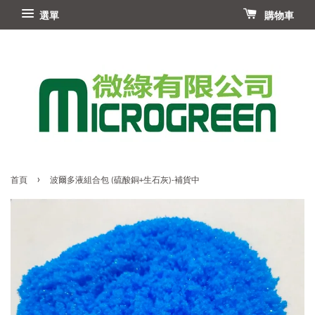
選單
購物車
›
首頁
波爾多液組合包 (硫酸銅+生石灰)-補貨中