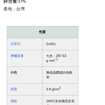
鋅含量:17%
產地：台灣
性質
化學式
ZnSO₄
摩爾質量
七水：287.53
−1
g·mol
外觀
無色晶體或白色粉
末
3
密度
3.8 g/cm
熔點
250℃水合物完全失