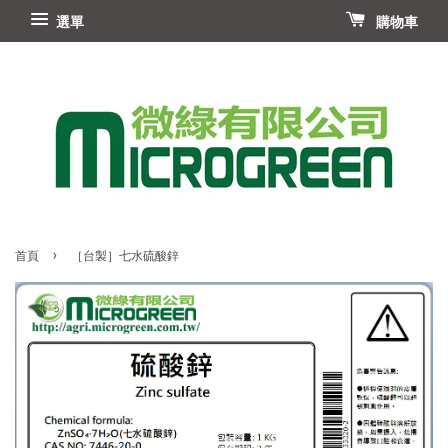
選單
購物車
›
首頁
［台製］七水硫酸鋅