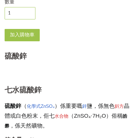
數量
加入購物車
硫酸鋅
七水硫酸鋅
硫酸鋅
（
）係重要嘅
鹽，係無色
晶
化學式
Zn
SO₄
鋅
斜方
體或白色粉末，佢七
（ZnSO₄·7H₂O）俗稱
水合物
皓
，係天然礦物。
礬