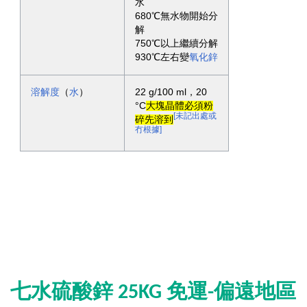
水
680℃無水物開始分
解
750℃以上繼續分解
930℃左右變
氧化鋅
溶解度
（
水
）
22 g/100 ml，20
°C
大塊晶體必須粉
[未記出處或
碎先溶到
冇根據]
七水硫酸鋅 25KG 免運-偏遠地區