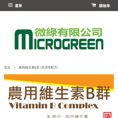
選單
購物車
›
首頁
農用維生素B群 (水溶性配方)