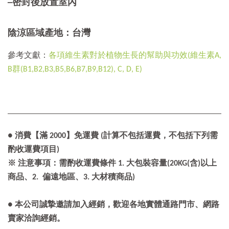
─密封後放置室內
陰涼區域產地：台灣
參考文獻：
各項維生素對於植物生長的幫助與功效(維生素A,
B群(B1,B2,B3,B5,B6,B7,B9,B12), C, D, E)
● 消費【滿 2000】免運費 (計算不包括運費，不包括下列需
酌收運費項目)
※ 注意事項：需酌收運費條件 1. 大包裝容量(20KG(含)以上
商品、2. 偏遠地區、3. 大材積商品)
● 本公司誠摯邀請加入經銷，歡迎各地實體通路門市、網路
賣家洽詢經銷。