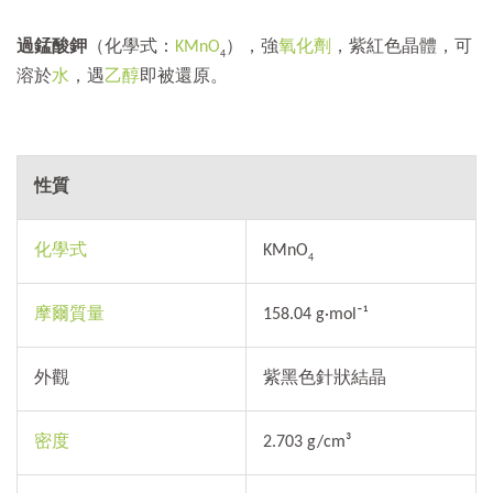
過錳酸鉀
（化學式：
K
Mn
O
），強
氧化劑
，紫紅色晶體，可
4
溶於
水
，遇
乙醇
即被還原。
性質
化學式
KMnO
4
摩爾質量
158.04 g·mol⁻¹
外觀
紫黑色針狀結晶
密度
2.703 g/cm³