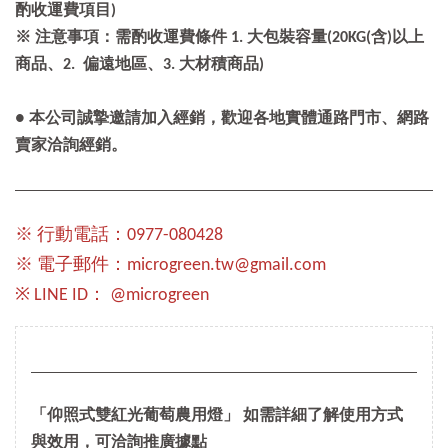
酌收運費項目)
※ 注意事項：需酌收運費條件 1. 大包裝容量(20KG(含)以上
商品、2. 偏遠地區、3. 大材積商品)
● 本公司誠摯邀請加入經銷，歡迎各地實體通路門市、網路
賣家洽詢經銷。
※ 行動電話：0977-080428
※ 電子郵件：microgreen.tw@gmail.com
※ LINE ID： @microgreen
「仰照式雙紅光葡萄農用燈」 如需詳細了解使用方式
與效用，可洽詢推廣據點