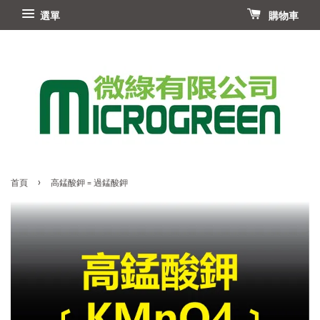
選單
購物車
›
首頁
高錳酸鉀 = 過錳酸鉀