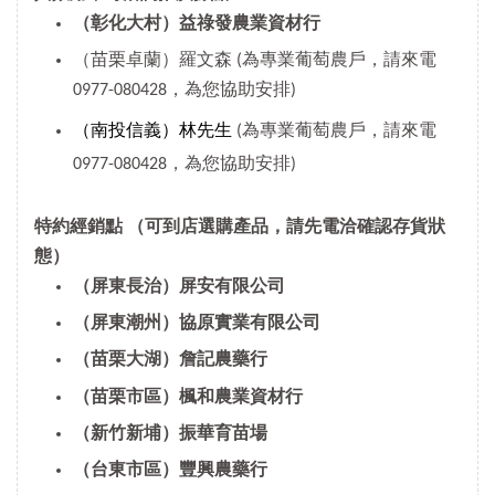
（彰化大村）益祿發農業資材行
（苗栗卓蘭）羅文森 (為專業葡萄農戶，請來電
0977-080428，為您協助安排)
（南投信義）林先生
(為專業葡萄農戶，請來電
0977-080428，為您協助安排)
特約經銷點
（可到店選購產品，請先電洽確認存貨狀
態）
（屏東長治）屏安有限公司
（屏東潮州）協原實業有限公司
（苗栗大湖）詹記農藥行
（苗栗市區）楓和農業資材行
（新竹新埔）振華育苗場
（台東市區）豐興農藥行