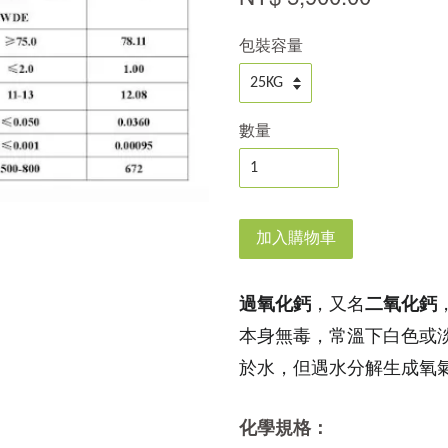
包裝容量
數量
加入購物車
過氧化鈣
，又名
二氧化鈣
本身無毒，常溫下白色或
於水，但遇水分解生成氧
化學規格：