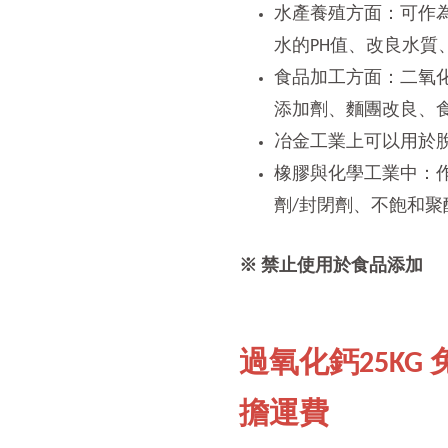
水產養殖方面：可作
水的
值、改良水質
PH
食品加工方面：二氧
添加劑、麵團改良、
冶金工業上可以用於
橡膠與化學工業中：
劑
封閉劑、不飽和聚
/
※ 禁止使用於食品添加
過氧化鈣25KG
擔運費