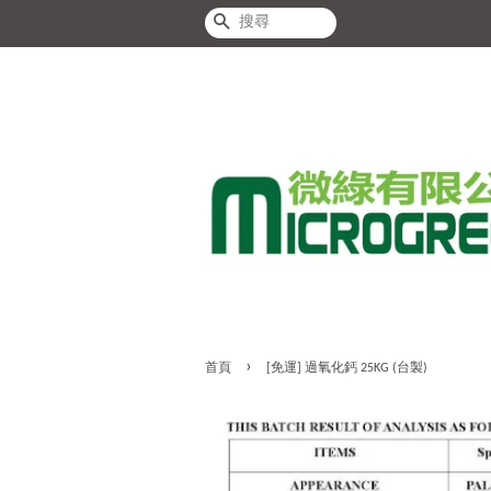
搜尋
›
首頁
[免運] 過氧化鈣 25KG (台製)