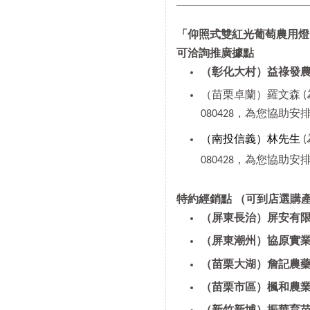
「仰照式雙紅光葡萄農用燈
可洽詢推廣據點
（彰化大村）益祿發
（苗栗卓蘭）羅文森 (
080428，為您協助安排
（南投信義）林先生
080428，為您協助安排
特約經銷點
（可到店選購
（屏東長治）屏安有
（屏東潮州）協原實
（苗栗大湖）詹記農
（苗栗市區）楓和農