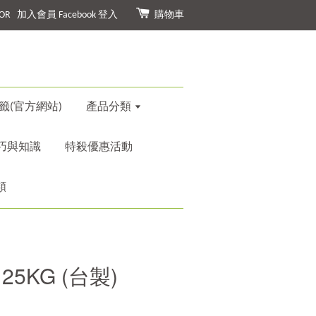
OR
加入會員
Facebook 登入
購物車
籤(官方網站)
產品分類
巧與知識
特殺優惠活動
類
25KG (台製)