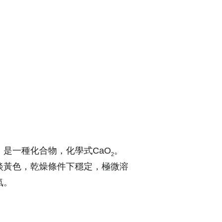
，是一種化合物，化學式
CaO
。
2
淡黃色，乾燥條件下穩定，極微溶
氣。