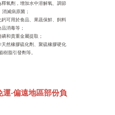
為釋氧劑，增加水中溶解氧、調節
、消滅病原菌；
化鈣可用於食品、果蔬保鮮、飼料
食品消毒等；
脫磷和貴重金屬提取；
作天然橡膠硫化劑、聚硫橡膠硬化
酯樹脂引發劑等。
 免運-偏遠地區部份負