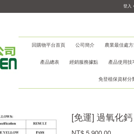
登入
回購物平台首頁
公司簡介
農業最佳處方
產品總表
經銷服務據點
產品使用技
免登植保資材分
[免運] 過氧化鈣 
NT$ 5,900.00