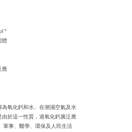
l⁻¹
固體
反應
解為氧化鈣和水。在潮濕空氣及水
是由於這一性質，過氧化鈣廣泛應
、軍事、醫學、環保及人民生活