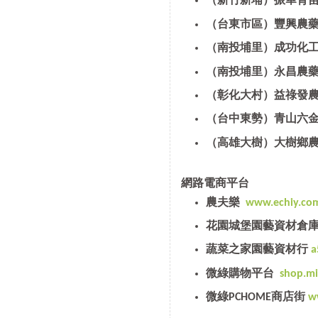
（新竹新埔）振華育
（台東市區）豐興農
（南投埔里）成功化
（南投埔里）永昌農
（彰化大村）益祿發
（台中東勢）青山六
（高雄大樹）大樹鄉
網路電商平台
農夫樂
www.echiy.co
花園城堡園藝資材倉
蔬菜之家園藝資材行
a
微綠購物平台
shop.m
微綠PCHOME商店街
w