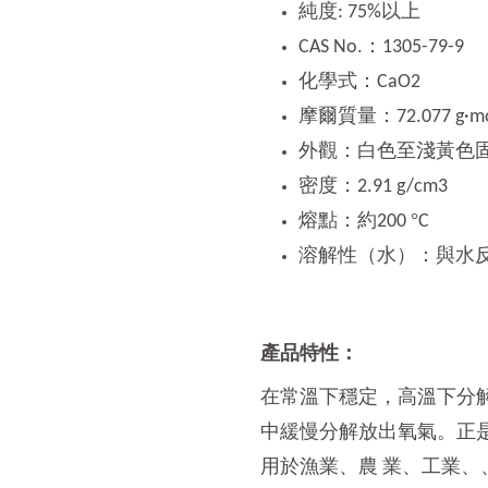
純度: 75%以上
：
CAS No.
1305-79-9
化學式：
CaO2
摩爾質量：
72.077 g·mo
外觀：白色至淺黃色
密度：
2.91 g/cm3
熔點：約
°
200
C
溶解性（水）：與水
產品特性：
在常溫下穩定，高溫下分
中緩慢分解放出氧氣。正
用於漁業、農
業、工業、