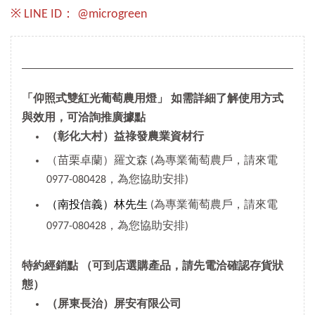
※ LINE ID： @microgreen
「仰照式雙紅光葡萄農用燈」 如需詳細了解使用方式
與效用，可洽詢推廣據點
（彰化大村）益祿發農業資材行
（苗栗卓蘭）羅文森 (為專業葡萄農戶，請來電
0977-080428，為您協助安排)
（南投信義）林先生
(為專業葡萄農戶，請來電
0977-080428，為您協助安排)
特約經銷點
（可到店選購產品，請先電洽確認存貨狀
態）
（屏東長治）屏安有限公司