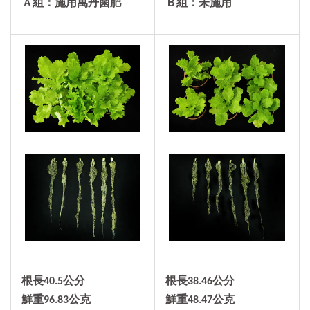
Ａ組：施用萬丹菌肥
Ｂ組：未施用
根長
40.5
公分
根長38.46公分
鮮重
96.83
公克
鮮重48.47公克