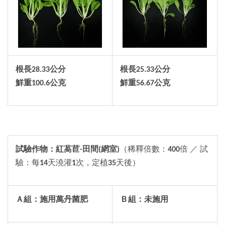
根長
28.33
公分
根長25.33公分
鮮重
100.6
公克
鮮重56.67公克
試驗作物：紅萵苣-田間(網室)
（稀釋倍數：
400
倍 ／ 試
驗：每
14
天澆灌
1
次，定植
35
天後）
Ａ組：施用萬丹菌肥
Ｂ組：未施用