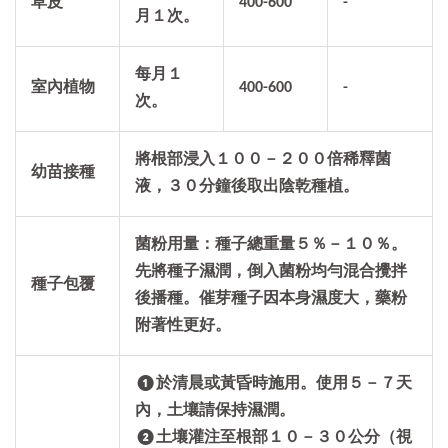
草皮
400-600
-
月１次。
每月１
室內植物
400-600
-
次。
將根部浸入
１００－２００
倍稀釋菌
幼苗接種
液，
３０
分鐘後取出陰乾種植。
菌粉用量：種子總重量
５％－１０％
。
先將種子濕潤，倒入菌粉均勻混合攪拌
種子包覆
後播種。催芽種子因本身濕度大，藥粉
附著性更好。
❶於清晨或黃昏時施用。使用５－７天
內，土壤請保持濕潤。
❷土壤灌注至根部１０－３０公分（視