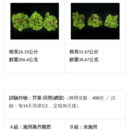
根長
26.33
公分
根長15.67公分
鮮重
206.6
公克
鮮重38.67公克
試驗作物：芹菜-田間(網室)
（稀釋倍數：
400
倍 ／ 試
驗：每
14
天澆灌
1
次，定植
35
天後）
Ａ組：施用萬丹菌肥
Ｂ組：未施用