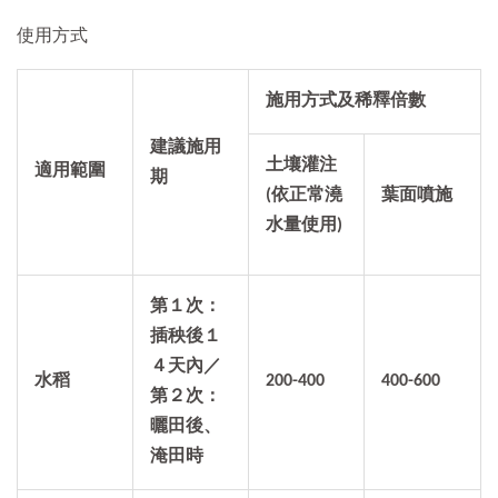
使用方式
施用方式及稀釋倍數
建議施用
土壤灌注
適用範圍
期
(依正常澆
葉面噴施
水量使用)
第１次：
插秧後１
４天內／
水稻
200-400
400-600
第２次：
曬田後、
淹田時