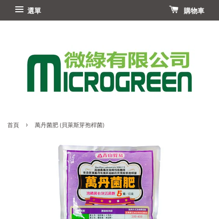
選單
購物車
›
首頁
萬丹菌肥 (貝萊斯芽孢桿菌)