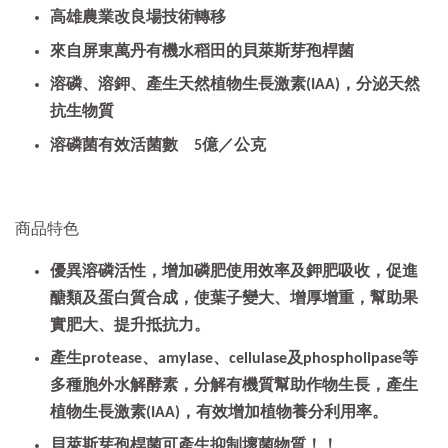
高雄農業改良場技術轉移
來自屏東萬丹有機水稻田的貝萊斯芽孢桿菌
溶磷、溶鉀、產生天然植物生長激素(IAA)
，分泌天然
抗生物質
溶磷菌有效活菌數
5
億／公克
商品特色
優異溶磷活性，增加磷肥使用效率及鉀肥吸收，
促進
醣類及蛋白質合成，使葉子變大、增厚增重，幫助果
實肥大、提升抵抗力。
產生protease、amylase、cellulase及phospholipase等
多種胞外水解酵素，分解有機質幫助作物生長，
產生
植物生長激素(IAA)，有效增加植物養分利用率。
貝萊斯芽孢桿菌可產生抑制壞菌物質！！