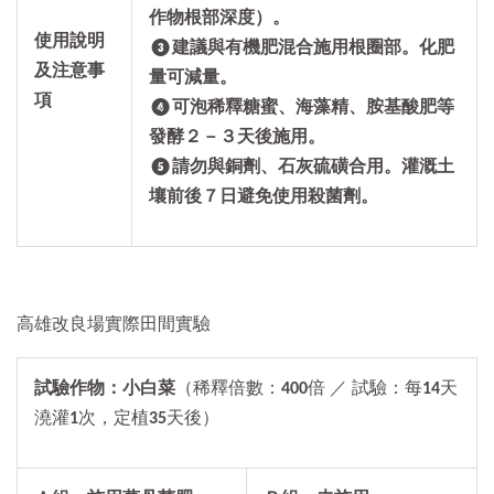
作物根部深度）。
使用說明
❸建議與有機肥混合施用根圈部。化肥
及注意事
量可減量。
項
❹可泡稀釋糖蜜、海藻精、胺基酸肥等
發酵２－３天後施用。
❺請勿與銅劑、石灰硫磺合用。灌溉土
壤前後７日避免使用殺菌劑。
高雄改良場實際田間實驗
試驗作物：小白菜
（稀釋倍數：
400
倍 ／ 試驗：每
14
天
澆灌
1
次，定植
35
天後）