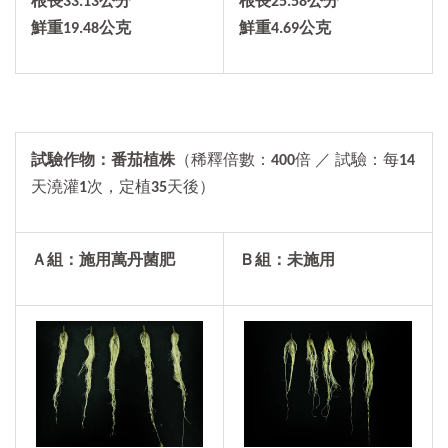
根長
33.13
公分
根長25.58公分
鮮重
19.48
公克
鮮重4.69公克
試驗作物：番茄植株
（稀釋倍數：
400
倍 ／ 試驗：每
14
天澆灌
1
次，定植
35
天後）
Ａ組：施用萬丹菌肥
Ｂ組：未施用