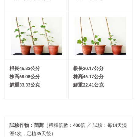
根長
46.83
公分
根長30.17公分
株高
68.08
公分
株高46.17公分
鮮重
33.33
公克
鮮重22.41公克
試驗作物：茼蒿
（稀釋倍數：
400
倍 ／ 試驗：每
14
天澆
灌
1
次，定植
35
天後）