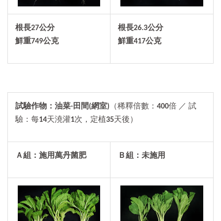
根長
27
公分
根長26.3公分
鮮重
749
公克
鮮重417公克
試驗作物：油菜-田間(網室)
（稀釋倍數：
400
倍 ／ 試
驗：每
14
天澆灌
1
次，定植
35
天後）
Ａ組：施用萬丹菌肥
Ｂ組：未施用