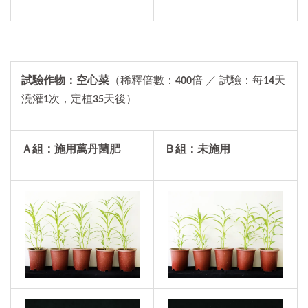
試驗作物：空心菜
（稀釋倍數：
400
倍 ／ 試驗：每
14
天
澆灌
1
次，定植
35
天後）
Ａ組：施用萬丹菌肥
Ｂ組：未施用