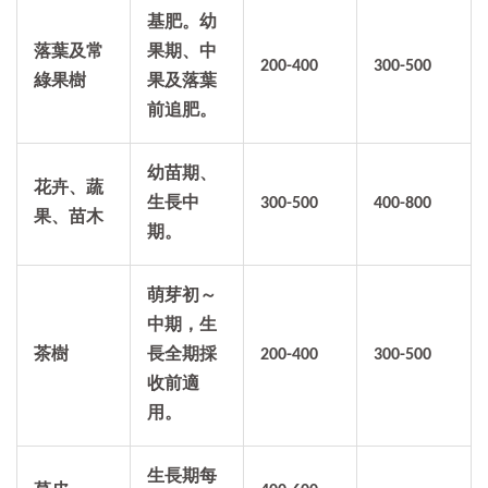
基肥。幼
落葉及常
果期、中
200-400
300-500
綠果樹
果及落葉
前追肥。
幼苗期、
花卉、蔬
生長中
300-500
400-800
果、苗木
期。
萌芽初～
中期，生
茶樹
長全期採
200-400
300-500
收前適
用。
生長期每