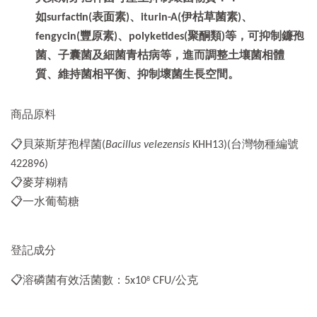
如surfactin(表面素)、iturin-A(伊枯草菌素)、
fengycin(豐原素)、polyketides(聚酮類)等，可抑制鐮孢
菌、子囊菌及細菌青枯病等，進而調整土壤菌相體
質、維持菌相平衡、抑制壞菌生長空間。
商品原料
📋貝萊斯芽孢桿菌(
Bacillus velezensis
KHH13)(台灣物種編號
422896)
📋麥芽糊精
📋一水葡萄糖
登記成分
📋溶磷菌有效活菌數：5x10
CFU/公克
8