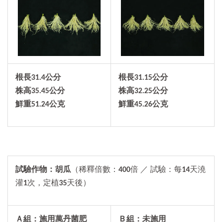
根長
31.4
公分
根長31.15公分
株高
35.45
公分
株高32.25公分
鮮重
51.24
公克
鮮重45.26公克
試驗作物：胡瓜
（稀釋倍數：
400
倍 ／ 試驗：每
14
天澆
灌
1
次，定植
35
天後）
Ａ組：施用萬丹菌肥
Ｂ組：未施用