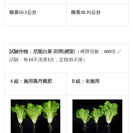
根長
50.5
公分
根長38.95公分
試驗作物：尼龍白菜-田間(網室)
（稀釋倍數：
400
倍 ／
試驗：每
14
天澆灌
1
次，定植
35
天後）
Ａ組：施用萬丹菌肥
Ｂ組：未施用