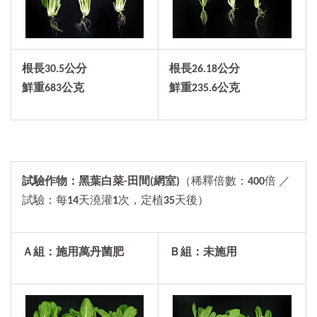
根長
30.5
公分
根長26.18公分
鮮重
683
公克
鮮重235.6公克
試驗作物：黑葉白菜-田間(網室)
（稀釋倍數：
400
倍 ／
試驗：每
14
天澆灌
1
次，定植
35
天後）
Ａ組：施用萬丹菌肥
Ｂ組：未施用