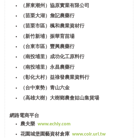
（屏東潮州）協原實業有限公司
（苗栗大湖）詹記農藥行
（苗栗市區）楓和農業資材行
（新竹新埔）振華育苗場
（台東市區）豐興農藥行
（南投埔里）成功化工原料行
（南投埔里）永昌農藥行
（彰化大村）益祿發農業資料行
（台中東勢）青山六金
（高雄大樹）大樹鄉農會姑山集貨場
網路電商平台
農夫樂
www.echiy.com
花園城堡園藝資材倉庫
www.coir.url.tw