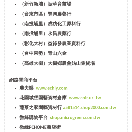
（新竹新埔）振華育苗場
（台東市區）豐興農藥行
（南投埔里）成功化工原料行
（南投埔里）永昌農藥行
（彰化大村）益祿發農業資料行
（台中東勢）青山六金
（高雄大樹）大樹鄉農會姑山集貨場
網路電商平台
農夫樂
www.echiy.com
花園城堡園藝資材倉庫
www.coir.url.tw
蔬菜之家園藝資材行
a581514.shop2000.com.tw
微綠購物平台
shop.microgreen.com.tw
微綠PCHOME商店街