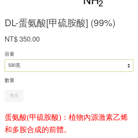
DL-蛋氨酸[甲硫胺酸] (99%)
NT$ 350.00
容量
數量
售完
蛋氨酸(甲硫胺酸)：植物內源激素乙烯
和多胺合成的前體。