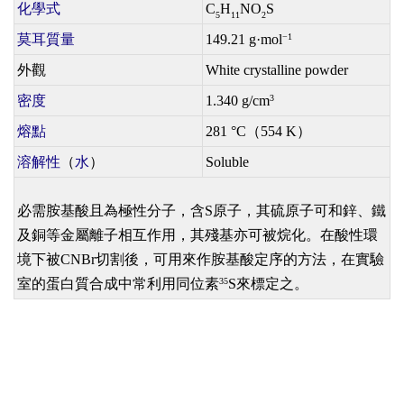
化學式
C
H
NO
S
5
11
2
莫耳質量
149.21 g·mol
−1
外觀
White crystalline powder
密度
1.340 g/cm
3
熔點
281 °C（554 K）
溶解性
（
水
）
Soluble
必需胺基酸且為極性分子，含S原子，其硫原子可和鋅、鐵
及銅等金屬離子相互作用，其殘基亦可被烷化。在酸性環
境下被CNBr切割後，可用來作胺基酸定序的方法，在實驗
室的蛋白質合成中常利用同位素
S來標定之。
35