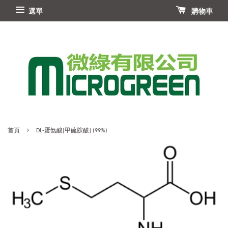
選單
購物車
›
首頁
DL-蛋氨酸[甲硫胺酸] (99%)