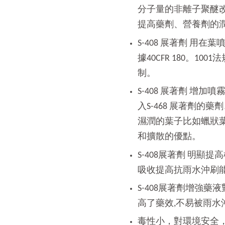
分子量的非離子聚醚
提高藥劑、營養劑的
S-408 展著劑 用在葉
據40CFR 180。1
制。
S-408 展著劑 增
入S-468 展著劑的
藥劑
濕潤的葉子比如蠟狀
和擴散的優點。
S-408展著劑 明顯提
吸收提高抗雨水沖刷
S-408展著劑增強藥
高了藥效,不易被雨水
毒性小，對環境安全