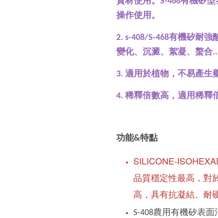
資材使用。S-468有機
操作使用。
2. s-408/
S-468
有機矽耐強
變化、沉澱、絮凝、螯合..
3. 適用於植物，不易產
4. 稀釋倍數高，適用稀釋倍數
功能&特點
SILICONE-ISOH
品質穩定性最高，對
高，具有抗凝結、耐
S-408農用有機矽表面