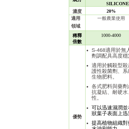
SILICON
20%
濃度
適用
一般農業使用
領域
1000-4000
稀釋
倍數
S-468適用於
劑調配具高度穩
適用於觸殺型殺
護性殺菌劑、系
生物肥料。
各式肥料與藥劑
抗凝結、耐硬水
性。
可以迅速濕潤並
狀葉子表面上迅
優勢
提高植物組織對
水沖刷能力