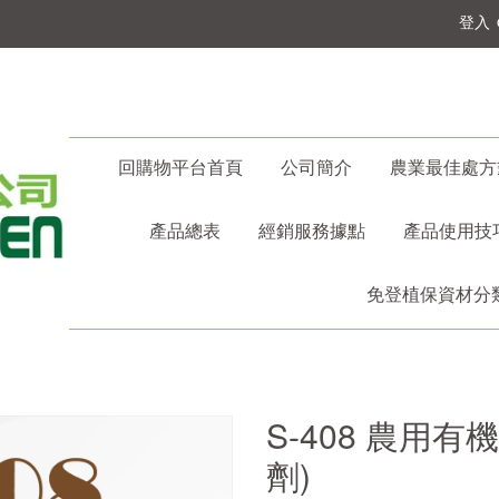
登入
回購物平台首頁
公司簡介
農業最佳處方
產品總表
經銷服務據點
產品使用技
免登植保資材分
S-408 農用
劑)