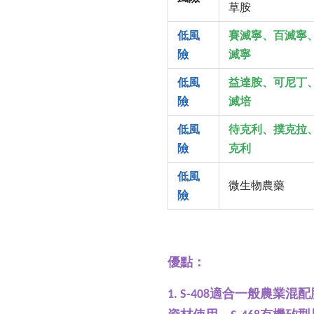
草胺
低風
賽滅寧、百滅寧
險
滅寧
低風
益達胺、可尼丁
險
滅培
低風
待克利、撲克拉
險
克利
低風
微生物農藥
險
優點：
1. S-408適合一般農