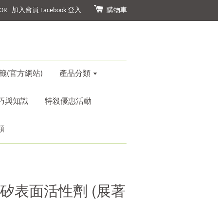
OR
加入會員
Facebook 登入
購物車
籤(官方網站)
產品分類
巧與知識
特殺優惠活動
類
有機矽表面活性劑 (展著