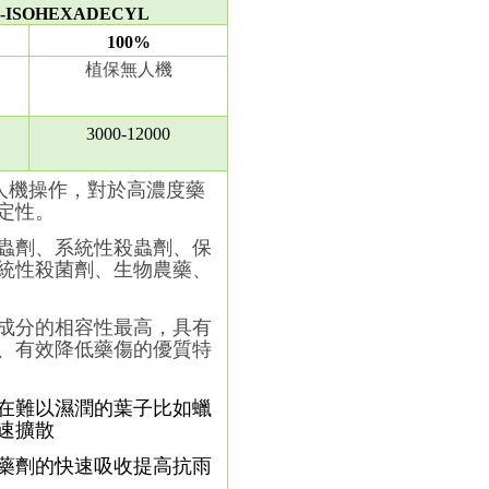
E-ISOHEXADECYL
100%
植保無人機
3000-12000
無人機操作，對於高濃度藥
定性。
蟲劑、系統性殺蟲劑、保
統性殺菌劑、生物農藥、
成分的相容性最高，具有
、有效降低藥傷的優質特
在難以濕潤的葉子比如蠟
速擴散
藥劑的快速吸收提高抗雨