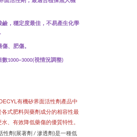
矽型界面活性劑，最適合植保無人機
酸鹼，
穩定度最佳，不易產生化學
.
生藥傷、肥傷。
1000~3000(視情況調整)
EXADECYL有機矽界面活性劑產品中
於各式肥料與藥劑成分的相容性最
硬水、有效降低藥傷的優質特性。
活性劑(展著劑 / 滲透劑)是一種低