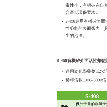
毒性小，有機矽在自
合產期環保要求。
S-408農用有機矽表
性藥劑的表面張力，
生的泡沫。
S-408有機矽介面活性劑
適用於化學藥劑或水
稀釋倍數1000~3000
S-408
低分子量的非離子
成分