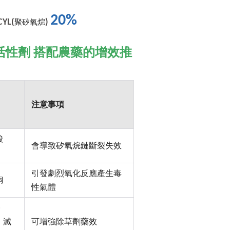
20%
聚矽氧烷
YL(
)
面活性劑
搭配農藥的增效推
注意事項
酸
會導致矽氧烷鏈斷裂失效
引發劇烈氧化反應產生毒
銅
性氣體
)
、滅
可增強除草劑藥效