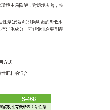
然環境中易降解，對環境友善，符
面活性劑(展著劑)能夠明顯的降低水
具有消泡成分，可避免混合藥劑產
使用方式
溶性肥料的混合
倍
S-468
聚醚改性有機矽表面活性劑