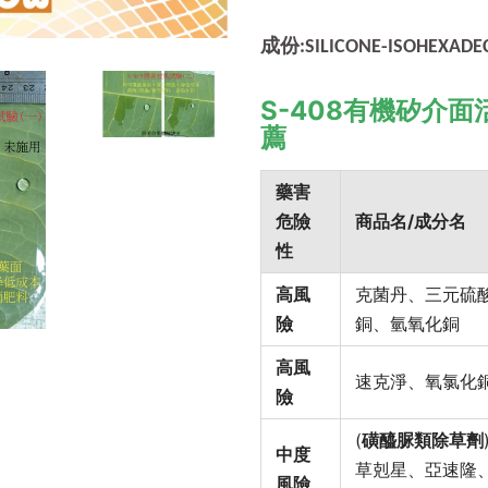
成份:SILICONE-ISOHEXADEC
S-408有機矽介
薦
藥害
危險
商品名/成分名
性
高風
克菌丹、三元硫
險
銅、氫氧化銅
高風
速克淨、氧氯化
險
(
磺醯脲類除草劑
中度
草剋星、亞速隆
風險