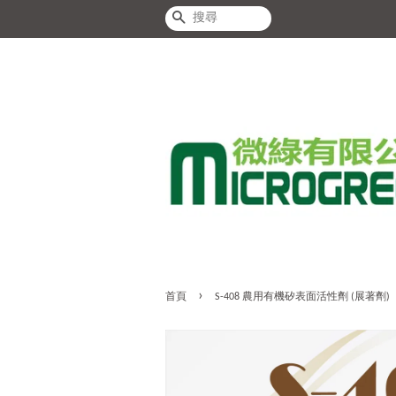
搜尋
›
首頁
S-408 農用有機矽表面活性劑 (展著劑)