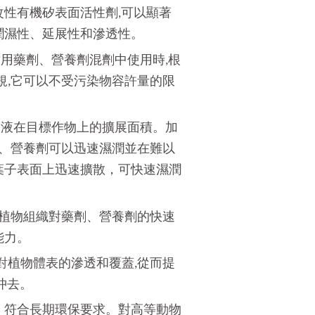
改性有機矽表面活性劑,可以顯著
潤濕性、延展性和滲透性。
噴用
藥劑、營養劑
混劑中使用時,根
001法規,它可以不受污染物容許量的限
加噴霧液在目標作物上的擴展面積。加
、營養劑
可以迅速濕潤並在難以
葉子表面上迅速擴散，可快速濕潤
高植物組織對
藥劑、營養劑
的快速
能力。
液對植物體表的滲透和覆蓋,從而提
沖去。
，符合長期環保要求。對高等動物