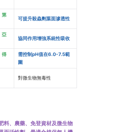
、第
可提升殺蟲劑葉面滲透性
、亞
協同作用增強系統性吸收
、得
需控制pH值在6.0-7.5範
圍
對微生物無毒性
業混配肥料、農藥、免登資材及微生物